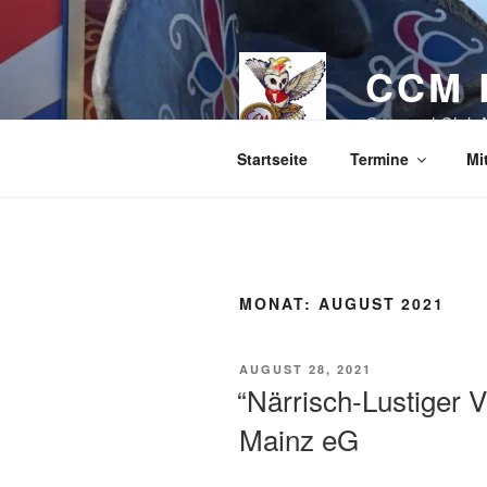
Zum
Inhalt
springen
CCM 
Carneval Club 
Startseite
Termine
Mi
MONAT:
AUGUST 2021
VERÖFFENTLICHT
AUGUST 28, 2021
AM
“Närrisch-Lustiger 
Mainz eG