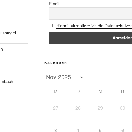
Email
Hiermit akzeptiere ich die Datenschutze
nspiegel
ch
KALENDER
Mombach
M
D
M
D
27
28
29
30
3
4
5
6