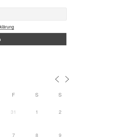
rklärung
F
S
S
31
1
2
7
8
9