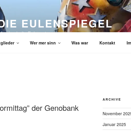
DIE EULENSPIEGEL
Mombach die Eulenspiegel
tglieder
Wer mer sinn
Was war
Kontakt
I
ARCHIVE
Vormittag” der Genobank
November 202
Januar 2025