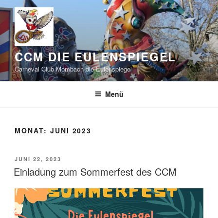
Zum
Inhalt
springen
CCM DIE EULENSPIEGEL
Carneval Club Mombach die Eulenspiegel
Menü
MONAT:
JUNI 2023
VERÖFFENTLICHT
JUNI 22, 2023
AM
Einladung zum Sommerfest des CCM