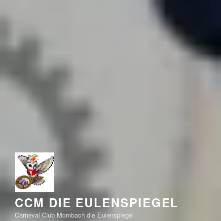
CCM DIE EULENSPIEGEL
Carneval Club Mombach die Eulenspiegel