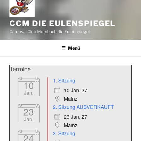
CCM DIE EULENSPIEGEL
Carneval Club Mombach die Eulenspiegel
Menü
Termine
1. Sitzung
10
10 Jan. 27
Jan.
Mainz
2. Sitzung AUSVERKAUFT
23
23 Jan. 27
Jan.
Mainz
3. Sitzung
24