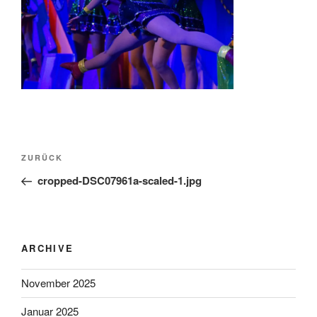
Beitragsnavigation
Vorheriger
ZURÜCK
Beitrag
cropped-DSC07961a-scaled-1.jpg
ARCHIVE
November 2025
Januar 2025