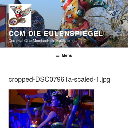
Zum
Inhalt
springen
CCM DIE EULENSPIEGEL
Carneval Club Mombach die Eulenspiegel
Menü
cropped-DSC07961a-scaled-1.jpg