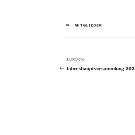
KATEGORIEN
MITGLIEDER
Beitragsnavigation
Vorheriger
ZURÜCK
Beitrag
Jahreshauptversammlung 202