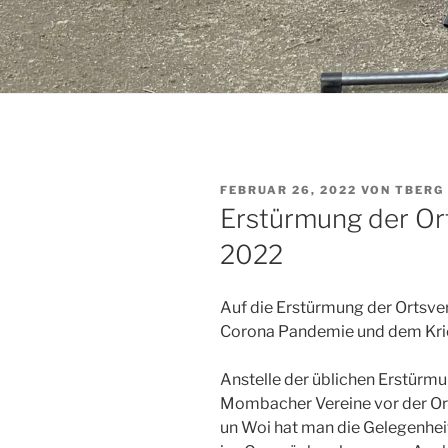
VERÖFFENTLICHT
FEBRUAR 26, 2022
VON
TBERG
AM
Erstürmung der O
2022
Auf die Erstürmung der Ortsv
Corona Pandemie und dem Krieg
Anstelle der üblichen Erstürmun
Mombacher Vereine vor der Ort
un Woi hat man die Gelegenhei