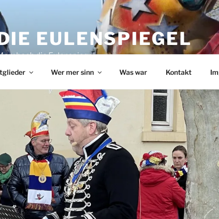
DIE EULENSPIEGEL
 Mombach die Eulenspiegel
tglieder
Wer mer sinn
Was war
Kontakt
Im