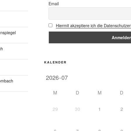
Email
Hiermit akzeptiere ich die Datenschutze
nspiegel
ch
KALENDER
Mombach
M
D
M
D
29
30
1
2