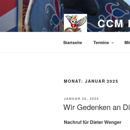
Zum
Inhalt
springen
CCM 
Carneval Club 
Startseite
Termine
Mi
MONAT:
JANUAR 2025
VERÖFFENTLICHT
JANUAR 26, 2025
AM
Wir Gedenken an Di
Nachruf für Dieter Wenger