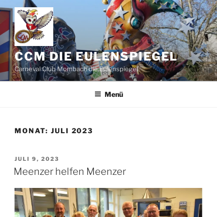
Zum
Inhalt
springen
CCM DIE EULENSPIEGEL
Carneval Club Mombach die Eulenspiegel
Menü
MONAT:
JULI 2023
VERÖFFENTLICHT
JULI 9, 2023
AM
Meenzer helfen Meenzer