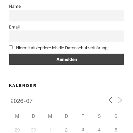
Name
Email
Hiermit akzeptiere ich die Datenschutzerklärung
KALENDER
M
D
M
D
F
S
S
3
29
30
1
2
4
5