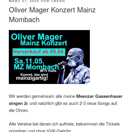
VERÖFFENTLICHT
MÄRZ 27, 2024
VON
TBERG
AM
Oliver Mager Konzert Mainz
Mombach
Wir werden gemeinsam alle meine
Meenzer Gassenhauer
singen
🎤 und natürlich gibt es auch 2-3 neue Songs auf
die Ohren.
Alle Vereine bei denen ich auftrete, bekommen die Tickets
günstiger und ohne VVK-Gebühr.