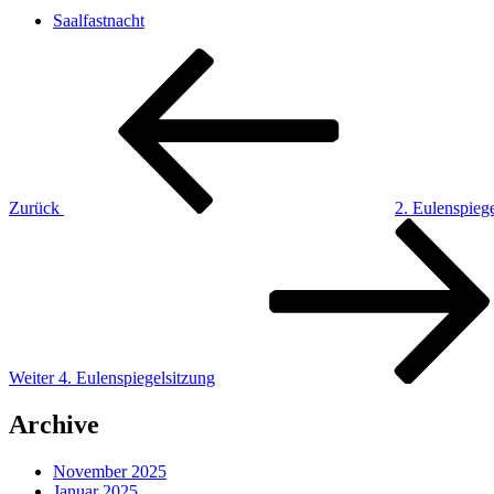
Saalfastnacht
Beitragsnavigation
Vorheriger
Beitrag
Zurück
2. Eulenspi
Nächster
Beitrag
Weiter
4. Eulenspiegelsitzung
Archive
November 2025
Januar 2025