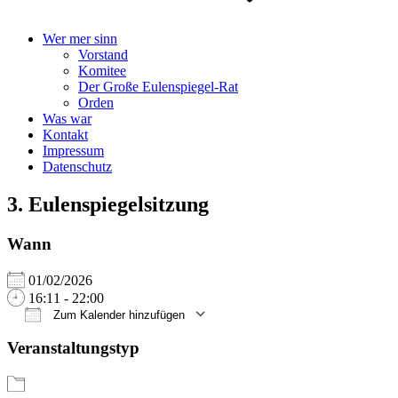
Wer mer sinn
Vorstand
Komitee
Der Große Eulenspiegel-Rat
Orden
Was war
Kontakt
Impressum
Datenschutz
3. Eulenspiegelsitzung
Wann
01/02/2026
16:11 - 22:00
Zum Kalender hinzufügen
ICS herunterladen
Google Kalender
iCalendar
Office 365
Outlook Live
Veranstaltungstyp