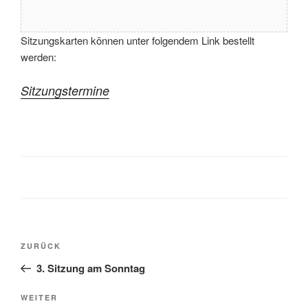
Sitzungskarten können unter folgendem Link bestellt
werden:
Sitzungstermine
Beitragsnavigation
Vorheriger
ZURÜCK
Beitrag
3. Sitzung am Sonntag
Nächster
WEITER