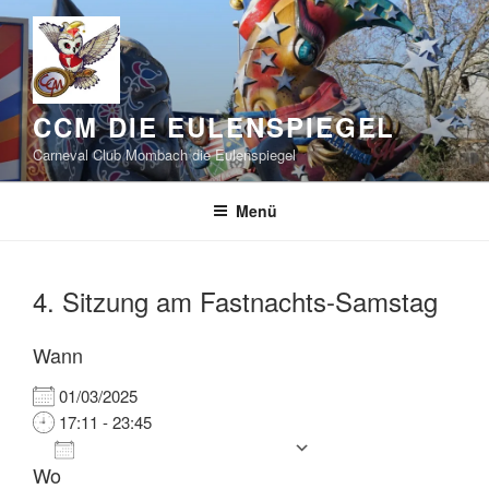
Zum
Inhalt
springen
CCM DIE EULENSPIEGEL
Carneval Club Mombach die Eulenspiegel
Menü
4. Sitzung am Fastnachts-Samstag
Wann
01/03/2025
17:11 - 23:45
Zum Kalender hinzufügen
Wo
ICS herunterladen
Google Kalender
iCalendar
Office 365
Outlook Live