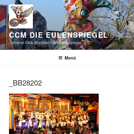
Zum
Inhalt
springen
CCM DIE EULENSPIEGEL
Carneval Club Mombach die Eulenspiegel
Menü
_BB28202