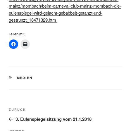
mainz/mombach/beim-carneval-club-mainz-mombach-die-
eulenspiegel-wird-gelacht-gebabbelt-getanzt-und-
gestrunzt_18471329.htm
Teilen mit:
KATEGORIEN
MEDIEN
Beitragsnavigation
Vorheriger
ZURÜCK
Beitrag
3. Eulenspiegelsitzung vom 21.1.2018