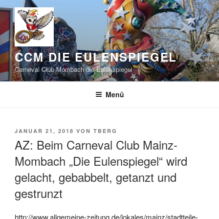
Zum
Inhalt
springen
CCM DIE EULENSPIEGEL
Carneval Club Mombach die Eulenspiegel
Menü
VERÖFFENTLICHT
JANUAR 21, 2018
VON
TBERG
AM
AZ: Beim Carneval Club Mainz-
Mombach „Die Eulenspiegel“ wird
gelacht, gebabbelt, getanzt und
gestrunzt
http://www.allgemeine-zeitung.de/lokales/mainz/stadtteile-