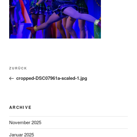
Beitragsnavigation
Vorheriger
ZURÜCK
Beitrag
cropped-DSC07961a-scaled-1.jpg
ARCHIVE
November 2025
Januar 2025