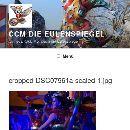
Zum
Inhalt
springen
CCM DIE EULENSPIEGEL
Carneval Club Mombach die Eulenspiegel
Menü
cropped-DSC07961a-scaled-1.jpg