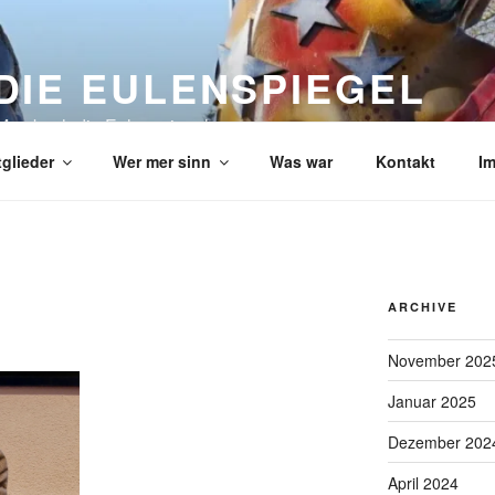
DIE EULENSPIEGEL
Mombach die Eulenspiegel
tglieder
Wer mer sinn
Was war
Kontakt
I
ARCHIVE
November 202
Januar 2025
Dezember 202
April 2024