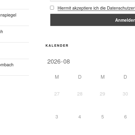
Hiermit akzeptiere ich die Datenschutze
nspiegel
ch
KALENDER
Mombach
M
D
M
D
27
28
29
30
3
4
5
6