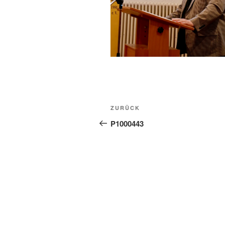
Beitragsnavigation
Vorheriger
ZURÜCK
Beitrag
P1000443