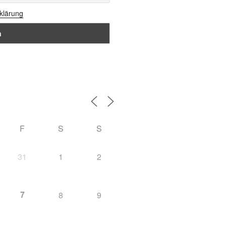
rklärung
F
S
S
31
1
2
7
8
9