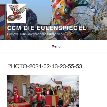
Zum
Inhalt
springen
CCM DIE EULENSPIEGEL
Carneval Club Mombach die Eulenspiegel
Menü
PHOTO-2024-02-13-23-55-53