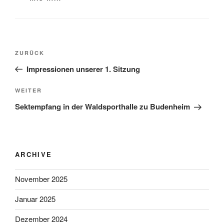
Beitragsnavigation
Vorheriger
ZURÜCK
Beitrag
Impressionen unserer 1. Sitzung
Nächster
WEITER
Beitrag
Sektempfang in der Waldsporthalle zu Budenheim
ARCHIVE
November 2025
Januar 2025
Dezember 2024