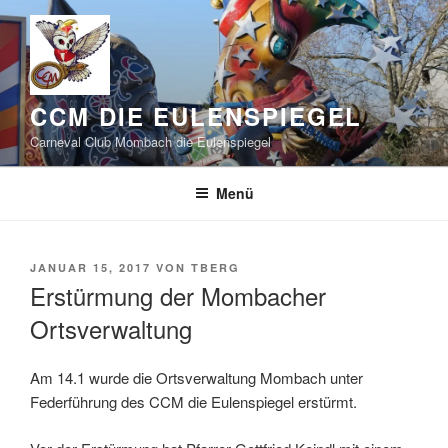
Zum
Inhalt
springen
CCM DIE EULENSPIEGEL
Carneval Club Mombach die Eulenspiegel
Menü
VERÖFFENTLICHT
JANUAR 15, 2017
VON
TBERG
AM
Erstürmung der Mombacher
Ortsverwaltung
Am 14.1 wurde die Ortsverwaltung Mombach unter
Federführung des CCM die Eulenspiegel erstürmt.