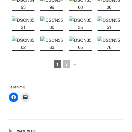
1
2
►
Teilen mit:
KATEGORIEN
WAS WAR