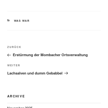
KATEGORIEN
WAS WAR
Beitragsnavigation
Vorheriger
ZURÜCK
Beitrag
Erstürmung der Mombacher Ortsverwaltung
Nächster
WEITER
Beitrag
Lachsalven und dumm Gebabbel
ARCHIVE
November 2025